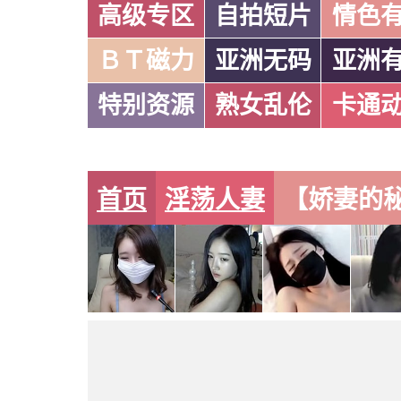
高级专区
自拍短片
情色
ＢＴ磁力
亚洲无码
亚洲
特别资源
熟女乱伦
卡通
首页
淫荡人妻
【娇妻的秘