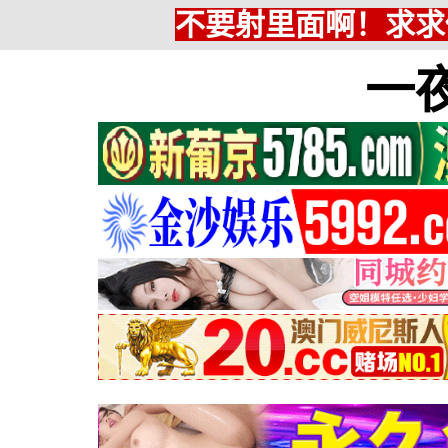
不要射里面啊！求求
一