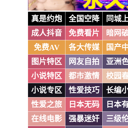
真是约炮
全国空降
同城
成人抖音
免费看片
暗网
免费AV
各大传媒
国产
图片特区
网友自拍
亚洲
小说特区
都市激情
校园
小说专区
性爱技巧
长编
性爱之旅
日本无码
日本
在线电影
强暴迷奸
三级